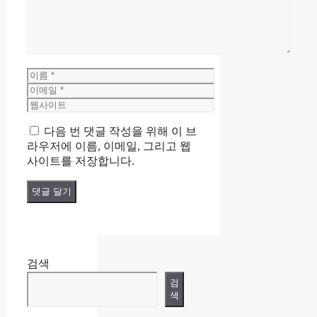
이
름
이
메
웹
일
사
다음 번 댓글 작성을 위해 이 브
이
라우저에 이름, 이메일, 그리고 웹
트
사이트를 저장합니다.
검색
검
색