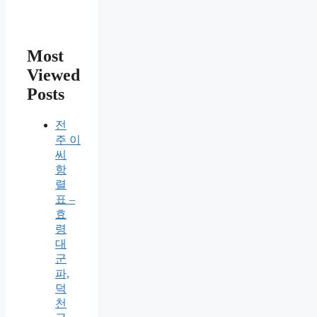
Most
Viewed
Posts
전
주 이
씨
항
렬
표 –
효
령
대
군
파,
덕
천