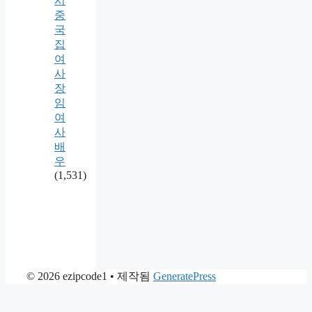
시
중
국
집
여
사
장
임
여
사
배
우
(1,531)
© 2026 ezipcode1
• 제작됨
GeneratePress