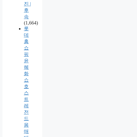
진 |
후
속
(1,664)
롯
데
홈
쇼
핑
윤
혜
화
쇼
호
스
트
레
전
드
몸
매