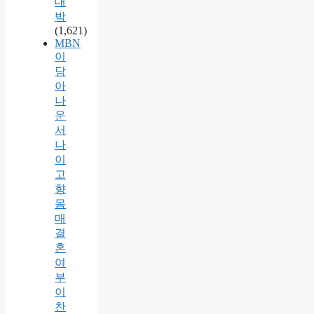
대
박
(1,621)
MBN
이
담
아
나
운
서
나
이
고
향
몸
매
결
혼
여
부
이
찬