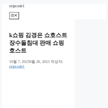
컨
ezipcode1
텐
메
츠
뉴
로
건
너
k쇼핑 김경은 쇼호스트
뛰
기
장수돌침대 판매 쇼핑
호스트
10월 7, 2025
8월 26, 2023
작성자:
ezipcode1