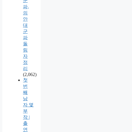
군
파,
의
안
대
군
파
돌
림
자
정
리
(2,062)
첫
번
째
남
자 몇
부
작 |
출
연