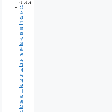
(1,616)
심
소
영
프
로
필:
구
미
호
뎐
녹
즙
아
줌
마
부
터
모
범
택