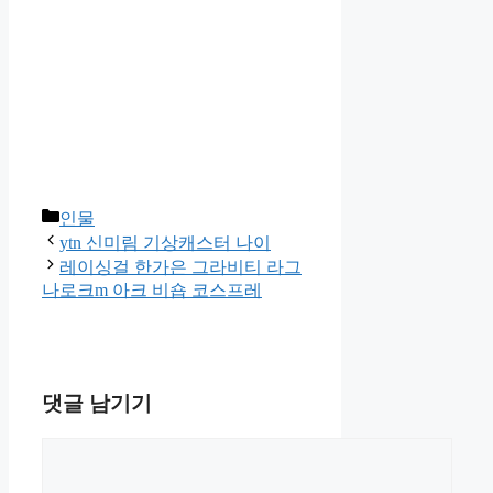
카
인물
테
ytn 신미림 기상캐스터 나이
고
레이싱걸 한가은 그라비티 라그
리
나로크m 아크 비숍 코스프레
댓글 남기기
댓
글