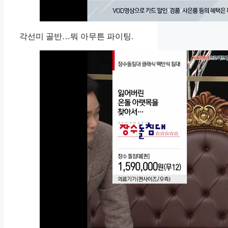
각선미 골반…뭐 아무튼 파이팅.