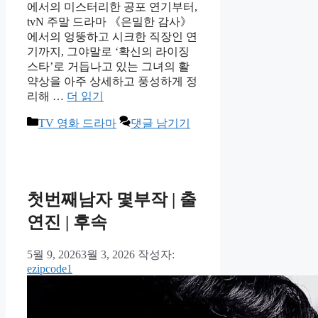
에서의 미스터리한 공포 연기부터,
tvN 주말 드라마 《은밀한 감사》
에서의 엉뚱하고 시크한 직장인 연
기까지, 그야말로 ‘확신의 라이징
스타’로 거듭나고 있는 그녀의 활
약상을 아주 상세하고 풍성하게 정
리해 …
더 읽기
카
TV 영화 드라마
댓글 남기기
테
고
리
첫번째남자 몇부작 | 출
연진 | 후속
5월 9, 2026
3월 3, 2026
작성자:
ezipcode1