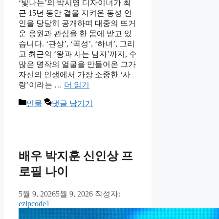
‘빛나는’의 박시영 디자이너가 최
근 15년 동안 곁을 지켜온 동성 연
인을 당당히 공개하며 대중의 뜨거
운 응원과 관심을 한 몸에 받고 있
습니다. ‘관상’, ‘곡성’, ‘하녀’, 그리
고 최근의 ‘왕과 사는 남자’까지, 수
많은 명작의 얼굴을 만들어온 그가
자신의 인생에서 가장 소중한 ‘사
랑’이라는 …
더 읽기
카
인물
댓글 남기기
테
고
리
배우 박지훈 신인상 프
로필 나이
5월 9, 2026
5월 9, 2026
작성자:
ezipcode1