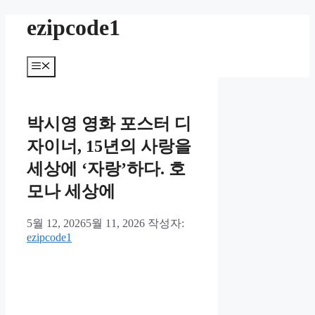
컨
ezipcode1
텐
츠
로
메
뉴
건
너
뛰
박시영 영화 포스터 디
기
자이너, 15년의 사랑을
세상에 ‘자랑’하다. 호
모나 세상에
5월 12, 2026
5월 11, 2026
작성자:
ezipcode1