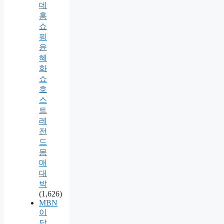
데
홈
쇼
핑
윤
혜
화
쇼
호
스
트
레
전
드
몸
매
대
박
(1,626)
MBN
이
담