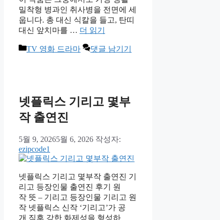
밀착형 병과인 취사병을 전면에 세
웁니다. 총 대신 식칼을 들고, 탄띠
대신 앞치마를 …
더 읽기
카
TV 영화 드라마
댓글 남기기
테
고
리
넷플릭스 기리고 몇부
작 출연진
5월 9, 2026
5월 6, 2026
작성자:
ezipcode1
넷플릭스 기리고 몇부작 출연진 기
리고 등장인물 출연진 후기 원
작 뜻 – 기리고 등장인물 기리고 원
작 넷플릭스 신작 ‘기리고’가 공
개 직후 강한 화제성을 형성하