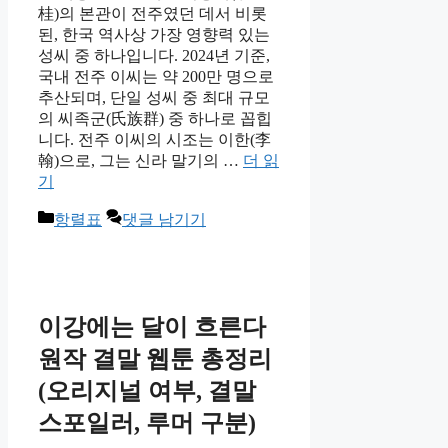
桂)의 본관이 전주였던 데서 비롯
된, 한국 역사상 가장 영향력 있는
성씨 중 하나입니다. 2024년 기준,
국내 전주 이씨는 약 200만 명으로
추산되며, 단일 성씨 중 최대 규모
의 씨족군(氏族群) 중 하나로 꼽힙
니다. 전주 이씨의 시조는 이한(李
翰)으로, 그는 신라 말기의 …
더 읽
기
카
항렬표
댓글 남기기
테
고
리
이강에는 달이 흐른다
원작 결말 웹툰 총정리
(오리지널 여부, 결말
스포일러, 루머 구분)