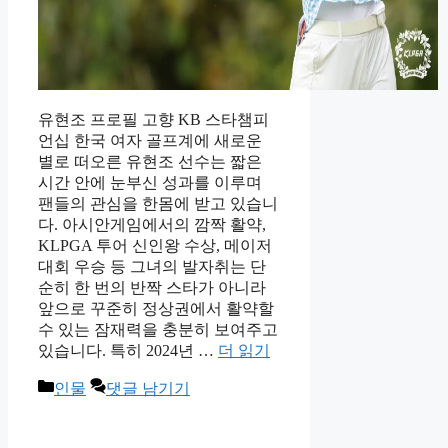
유현조 프로필 고향 KB 스타챔피
언십 한국 여자 골프계에 새로운
별로 떠오른 유현조 선수는 짧은
시간 안에 눈부신 성과를 이루며
팬들의 관심을 한몸에 받고 있습니
다. 아시안게임에서의 깜짝 활약,
KLPGA 투어 신인왕 수상, 메이저
대회 우승 등 그녀의 발자취는 단
순히 한 번의 반짝 스타가 아니라
앞으로 꾸준히 정상권에서 활약할
수 있는 잠재력을 충분히 보여주고
있습니다. 특히 2024년 …
더 읽기
카
인물
댓글 남기기
테
고