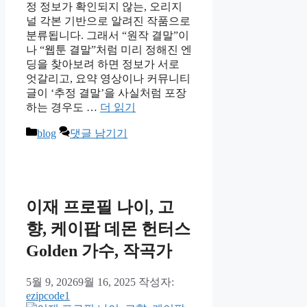
정 정보가 확인되지 않는, 오리지
널 각본 기반으로 알려진 작품으로
분류됩니다. 그래서 “원작 결말”이
나 “웹툰 결말”처럼 미리 정해진 엔
딩을 찾아보려 하면 정보가 서로
엇갈리고, 요약 영상이나 커뮤니티
글이 ‘추정 결말’을 사실처럼 포장
하는 경우도 …
더 읽기
카
blog
댓글 남기기
테
고
리
이재 프로필 나이, 고
향, 케이팝 데몬 헌터스
Golden 가수, 작곡가
5월 9, 2026
9월 16, 2025
작성자:
ezipcode1