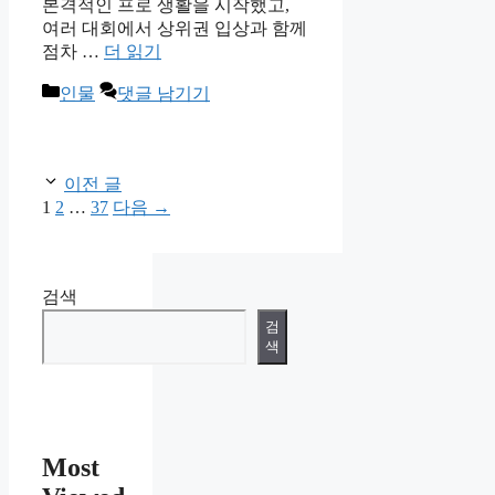
본격적인 프로 생활을 시작했고,
여러 대회에서 상위권 입상과 함께
점차 …
더 읽기
카
인물
댓글 남기기
테
고
리
이전 글
페
페
페
1
2
…
37
다음
→
이
이
이
지
지
지
검색
검
색
Most