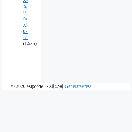
사
장
임
여
사
배
우
(1,535)
© 2026 ezipcode1
• 제작됨
GeneratePress