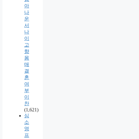
아
나
운
서
나
이
고
향
몸
매
결
혼
여
부
이
찬
(1,621)
심
소
영
프