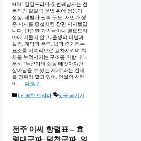
MBC 일일드라마 첫번째남자는 전
통적인 일일극 문법 위에 쌍둥이
설정, 재벌가 권력 구도, 서민가 생
존 서사를 중첩시킨 장편 서사물입
니다. 단순한 가족극이나 멜로드라
마에 머물지 않고, 출생의 비밀과
실종, 계약과 폭력, 법과 증거라는
요소를 지속적으로 교차시키며 회
차를 누적시키는 구조를 취합니다.
특히 “누군가의 삶을 빼앗아야만
살아남을 수 있는 세계”라는 전제
를 명확히 깔고 있어, 인물의 선택
이 …
더 읽기
카
TV 영화 드라마
댓글 남기기
테
고
리
전주 이씨 항렬표 – 효
령대군파, 덕천군파, 의