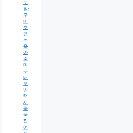
로
필:
구
미
호
뎐
녹
즙
아
줌
마
부
터
모
범
택
시
중
국
집
여