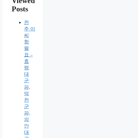
Viewed
Posts
전
주 이
씨
항
렬
표 –
효
령
대
군
파,
덕
천
군
파,
의
안
대