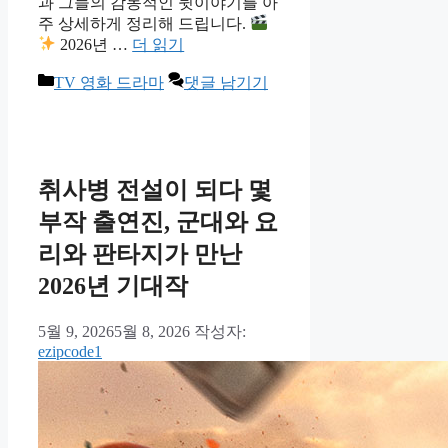
과 그들의 감동적인 뒷이야기를 아
주 상세하게 정리해 드립니다.
2026년 …
더 읽기
카
TV 영화 드라마
댓글 남기기
테
고
리
취사병 전설이 되다 몇
부작 출연진, 군대와 요
리와 판타지가 만난
2026년 기대작
5월 9, 2026
5월 8, 2026
작성자:
ezipcode1