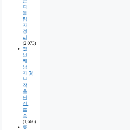
군
파
돌
림
자
정
리
(2,073)
첫
번
째
남
자 몇
부
작 |
출
연
진 |
후
속
(1,666)
롯