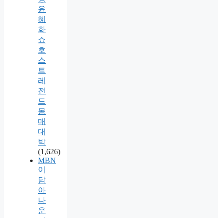
윤
혜
화
쇼
호
스
트
레
전
드
몸
매
대
박
(1,626)
MBN
이
담
아
나
운