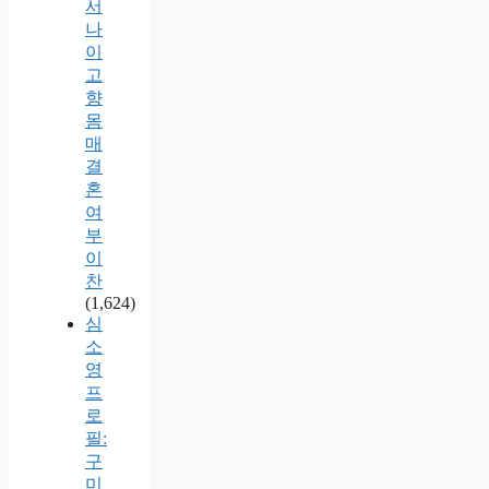
서
나
이
고
향
몸
매
결
혼
여
부
이
찬
(1,624)
심
소
영
프
로
필:
구
미