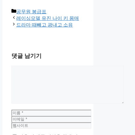
카
공무원 봉급표
테
레이싱모델 유진 나이 키 몸매
고
드라마 때빼고 광내고 소유
리
댓글 남기기
댓
글
이
름
이
메
웹
일
사