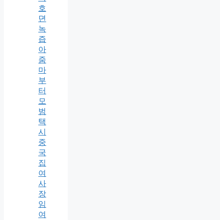
호
뎐
녹
즙
아
줌
마
부
터
모
범
택
시
중
국
집
여
사
장
임
여