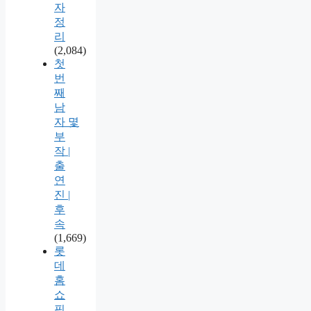
자
정
리
(2,084)
첫
번
째
남
자 몇
부
작 |
출
연
진 |
후
속
(1,669)
롯
데
홈
쇼
핑