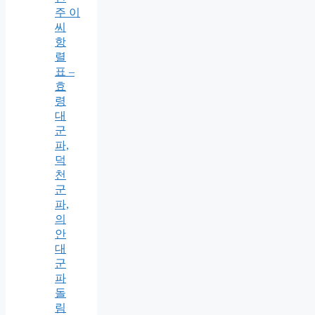
주 이
씨
항
렬
표 –
효
령
대
군
파,
덕
천
군
파,
의
안
대
군
파
돌
림