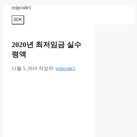
컨
ezipcode1
텐
메
츠
뉴
로
건
너
2020년 최저임금 실수
뛰
기
령액
11월 5, 2019
작성자:
ezipcode1