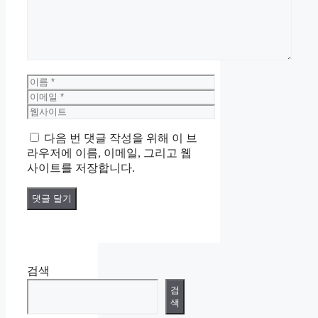
이
름
이
메
웹
일
사
다음 번 댓글 작성을 위해 이 브
이
라우저에 이름, 이메일, 그리고 웹
트
사이트를 저장합니다.
검색
검
색