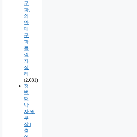
군
파,
의
안
대
군
파
돌
림
자
정
리
(2,081)
첫
번
째
남
자 몇
부
작 |
출