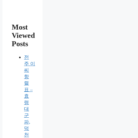
Most
Viewed
Posts
전
주 이
씨
항
렬
표 –
효
령
대
군
파,
덕
천