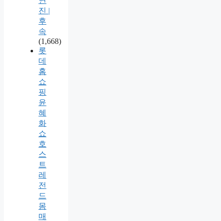
연
진 |
후
속
(1,668)
롯
데
홈
쇼
핑
윤
혜
화
쇼
호
스
트
레
전
드
몸
매