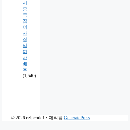
시
중
국
집
여
사
장
임
여
사
배
우
(1,540)
© 2026 ezipcode1
• 제작됨
GeneratePress