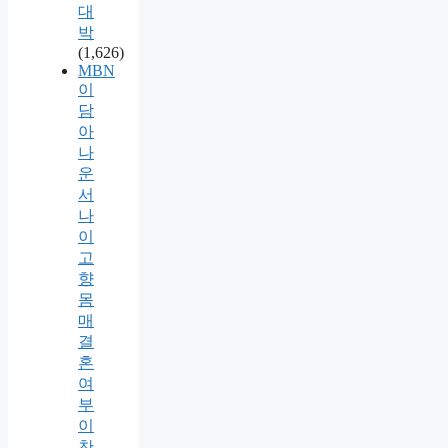
대
박
(1,626)
MBN
이
담
아
나
운
서
나
이
고
향
몸
매
결
혼
여
부
이
찬