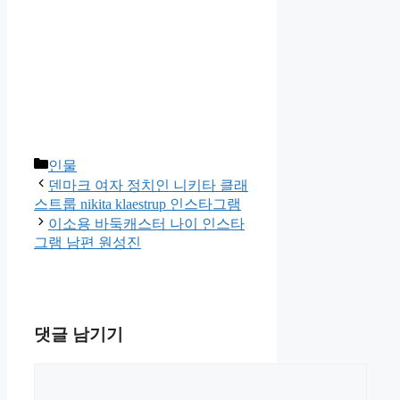
카
인물
테
덴마크 여자 정치인 니키타 클래
고
스트룹 nikita klaestrup 인스타그램
리
이소용 바둑캐스터 나이 인스타
그램 남편 원성진
댓글 남기기
댓
글