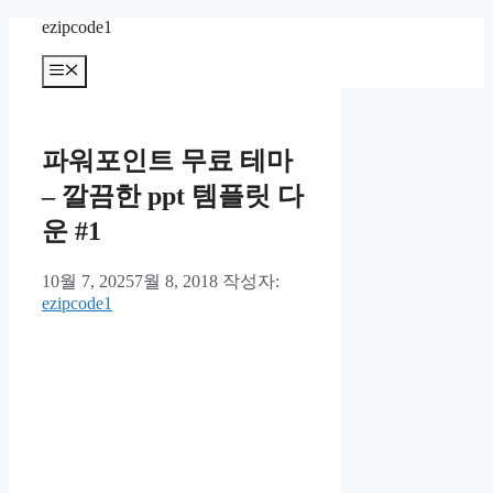
컨
ezipcode1
텐
메
츠
뉴
로
건
너
파워포인트 무료 테마
뛰
기
– 깔끔한 ppt 템플릿 다
운 #1
10월 7, 2025
7월 8, 2018
작성자:
ezipcode1