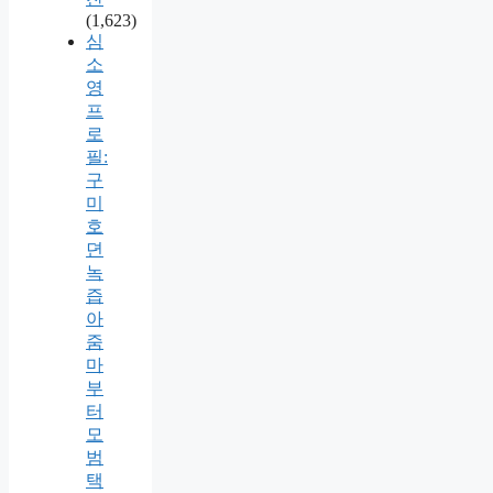
(1,623)
심
소
영
프
로
필:
구
미
호
뎐
녹
즙
아
줌
마
부
터
모
범
택