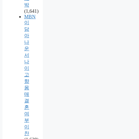
박
(1,641)
MBN
이
담
아
나
운
서
나
이
고
향
몸
매
결
혼
여
부
이
찬