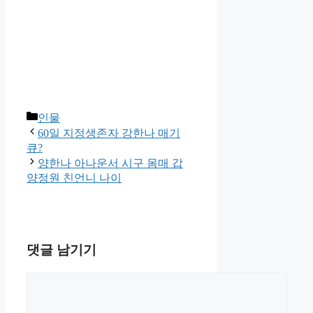
카
인물
테
60일 지정생존자 강한나 매기
고
큐?
리
양한나 아나운서 시구 몸매 갑
양정원 친언니 나이
댓글 남기기
댓
글