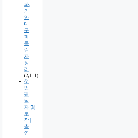
파,
의
안
대
군
파
돌
림
자
정
리
(2,111)
첫
번
째
남
자 몇
부
작 |
출
연