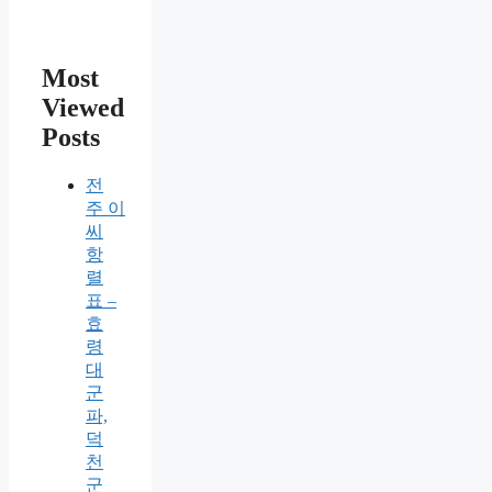
Most
Viewed
Posts
전
주 이
씨
항
렬
표 –
효
령
대
군
파,
덕
천
군