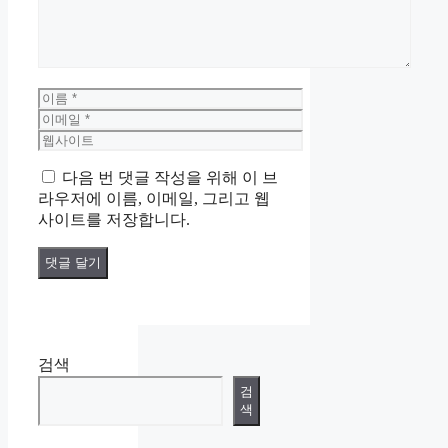
이
름
이
메
웹
일
사
다음 번 댓글 작성을 위해 이 브
이
라우저에 이름, 이메일, 그리고 웹
트
사이트를 저장합니다.
검색
검
색