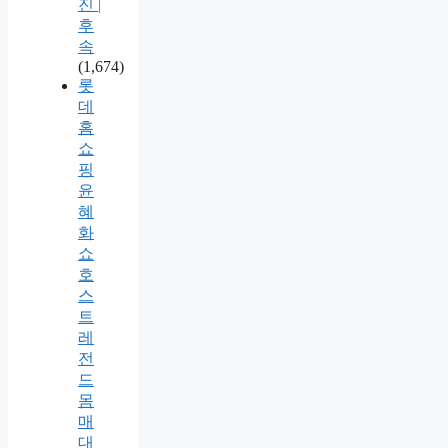
진 |
후
속
(1,674)
롯
데
홈
쇼
핑
윤
혜
화
쇼
호
스
트
레
전
드
몸
매
대