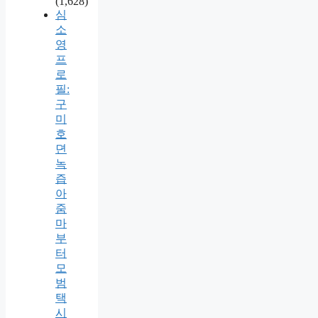
(1,628)
심
소
영
프
로
필:
구
미
호
뎐
녹
즙
아
줌
마
부
터
모
범
택
시