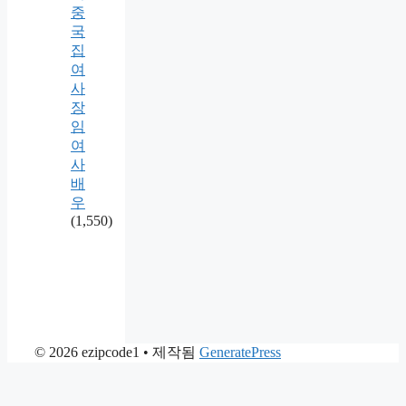
중
국
집
여
사
장
임
여
사
배
우
(1,550)
© 2026 ezipcode1
• 제작됨
GeneratePress