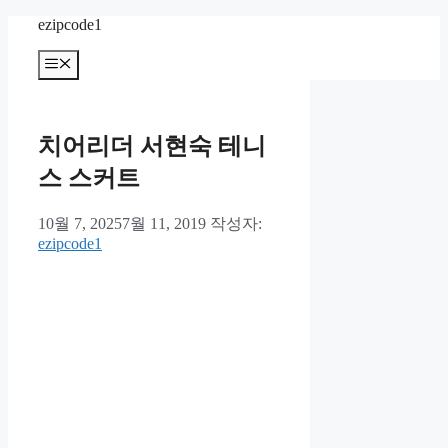
컨
ezipcode1
텐
메
츠
뉴
로
건
너
치어리더 서현숙 테니
뛰
기
스 스커트
10월 7, 2025
7월 11, 2019
작성자:
ezipcode1