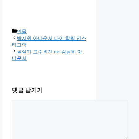
카
인물
테
박지원 아나운서 나이 학력 인스
고
타그램
리
필살기 고수외전 mc 김남희 아
나운서
댓글 남기기
댓
글