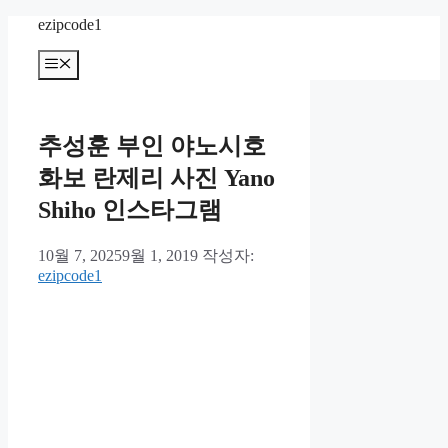
컨
ezipcode1
텐
메
츠
뉴
로
건
너
추성훈 부인 야노시호
뛰
기
화보 란제리 사진 Yano
Shiho 인스타그램
10월 7, 2025
9월 1, 2019
작성자:
ezipcode1