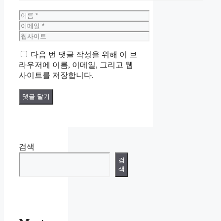
이
름
이
메
웹
일
사
다음 번 댓글 작성을 위해 이 브
이
라우저에 이름, 이메일, 그리고 웹
트
사이트를 저장합니다.
검색
검
색