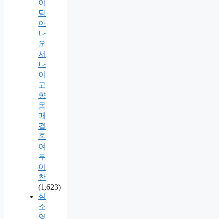
이
담
아
나
운
서
나
이
고
향
몸
매
결
혼
여
부
이
찬
(1,623)
심
소
영