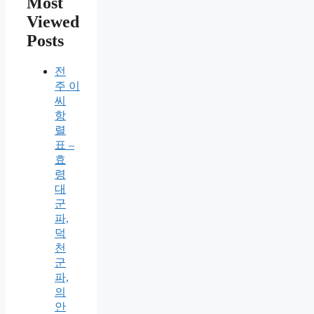
Most
Viewed
Posts
전
주 이
씨
항
렬
표 –
효
령
대
군
파,
덕
천
군
파,
의
안