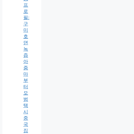
프
로
필:
구
미
호
뎐
녹
즙
아
줌
마
부
터
모
범
택
시
중
국
집