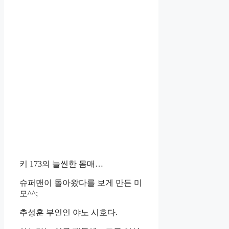
키 173의 늘씬한 몸매…
슈퍼맨이 돌아왔다를 보게 만든 미
모^^;
추성훈 부인인 야노 시호다.