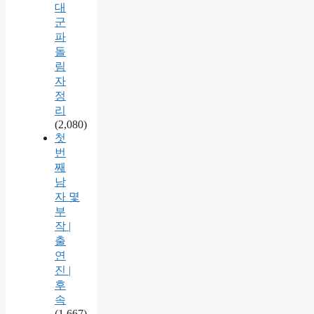
대
군
파
돌
림
자
정
리
(2,080)
첫
번
째
남
자 몇
부
작 |
출
연
진 |
후
속
(1,667)