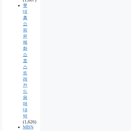
롯
데
홈
쇼
핑
윤
혜
화
쇼
호
스
트
레
전
드
몸
매
대
박
(1,626)
MBN