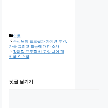
카
인물
테
주상욱의 프로필과 차예련 부인,
고
가족 그리고 활동에 대한 소개
리
강해림 프로필 키 고향 나이 팬
카페 인스타
댓글 남기기
댓
글