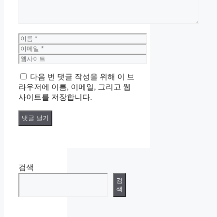
이
름
이
메
웹
일
사
다음 번 댓글 작성을 위해 이 브
이
라우저에 이름, 이메일, 그리고 웹
트
사이트를 저장합니다.
검색
검
색