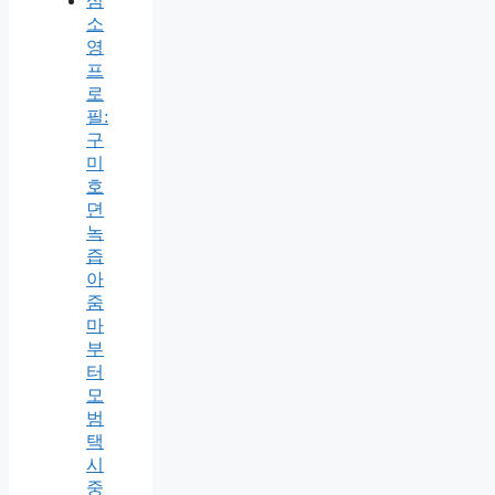
심
소
영
프
로
필:
구
미
호
뎐
녹
즙
아
줌
마
부
터
모
범
택
시
중