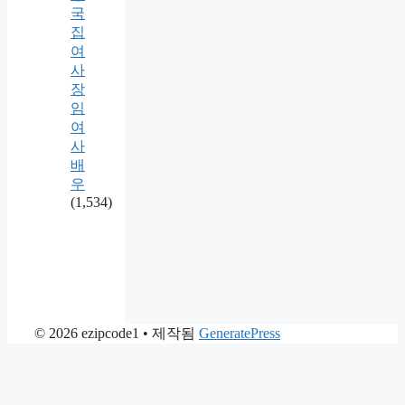
국
집
여
사
장
임
여
사
배
우
(1,534)
© 2026 ezipcode1
• 제작됨
GeneratePress