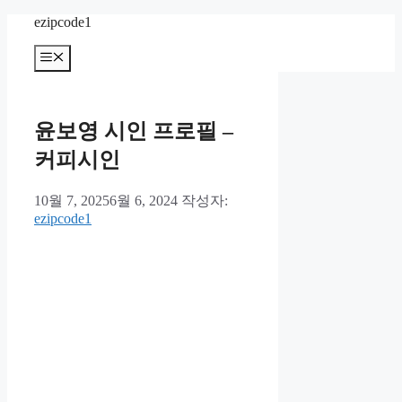
컨
ezipcode1
텐
메
츠
뉴
로
건
너
윤보영 시인 프로필 –
뛰
기
커피시인
10월 7, 2025
6월 6, 2024
작성자:
ezipcode1