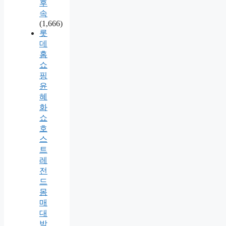
후
속
(1,666)
롯
데
홈
쇼
핑
윤
혜
화
쇼
호
스
트
레
전
드
몸
매
대
박