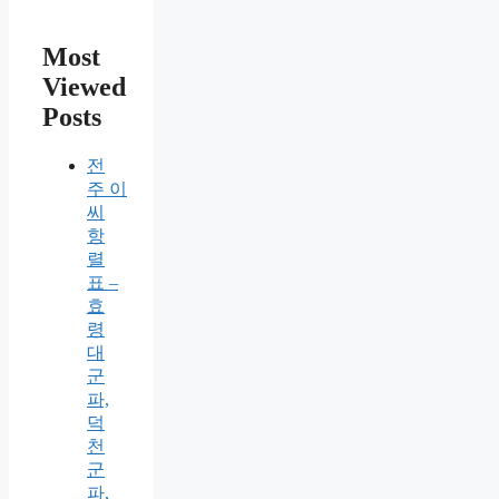
Most
Viewed
Posts
전
주 이
씨
항
렬
표 –
효
령
대
군
파,
덕
천
군
파,