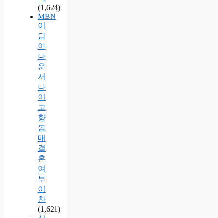
(1,624)
MBN
이
담
아
나
운
서
나
이
고
향
몸
매
결
혼
여
부
이
찬
(1,621)