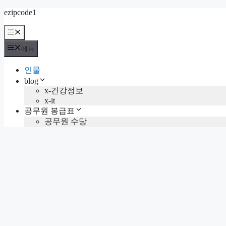
컨
ezipcode1
텐
메
츠
뉴
로
메뉴
건
너
인물
뛰
blog
기
x-건강정보
x-it
공무원 봉급표
공무원 수당