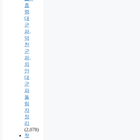
효
령
대
군
파,
덕
천
군
파,
의
안
대
군
파
돌
림
자
정
리
(2,078)
첫