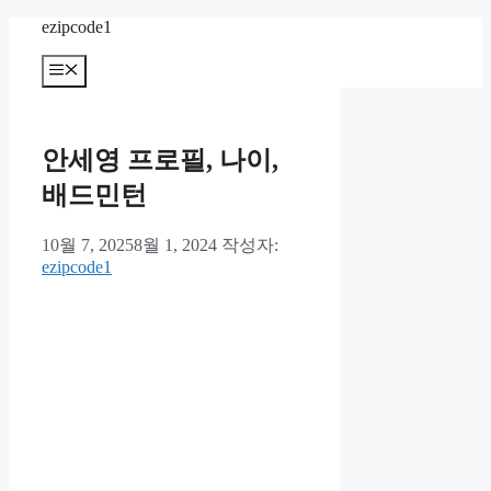
컨
ezipcode1
텐
메
츠
뉴
로
건
너
안세영 프로필, 나이,
뛰
기
배드민턴
10월 7, 2025
8월 1, 2024
작성자:
ezipcode1