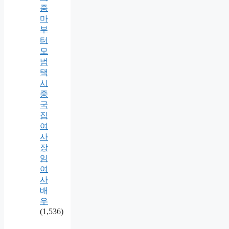
줌
마
부
터
모
범
택
시
중
국
집
여
사
장
임
여
사
배
우
(1,536)