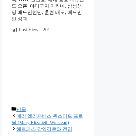
도 오픈, 야마구치 아카네, 삼성생
명 배드민턴단, 훈련 태도, 배드민
턴 성과
Post Views:
201
카
인물
테
메리 엘리자베스 윈스티드 프로
고
필 (Mary Elizabeth Winstead)
리
헤르페스 감염경로와 전염