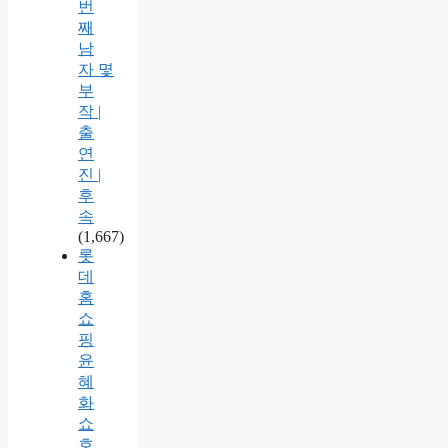
번
째
남
자 몇
부
작 |
출
연
진 |
후
속
(1,667)
롯
데
홈
쇼
핑
윤
혜
화
쇼
호