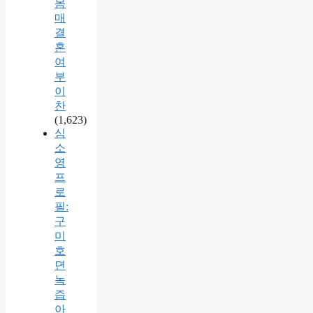
몸
매
결
혼
여
부
이
찬
(1,623)
심
소
영
프
로
필:
구
미
호
뎐
녹
즙
아