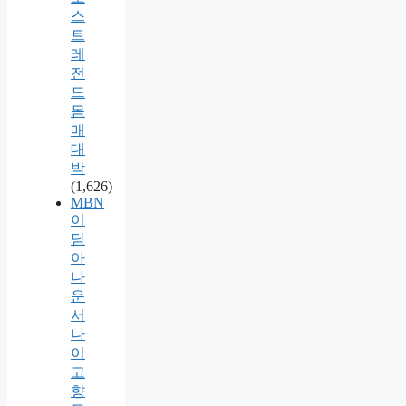
스
트
레
전
드
몸
매
대
박
(1,626)
MBN
이
담
아
나
운
서
나
이
고
향