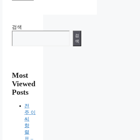
검색
검
색
Most
Viewed
Posts
전
주 이
씨
항
렬
표 –