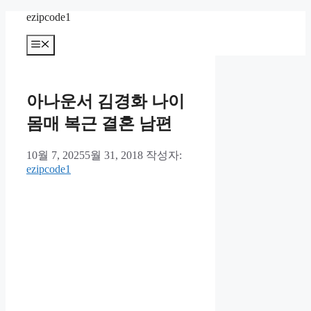
컨
ezipcode1
텐
메
츠
뉴
로
건
너
아나운서 김경화 나이
뛰
기
몸매 복근 결혼 남편
10월 7, 2025
5월 31, 2018
작성자:
ezipcode1