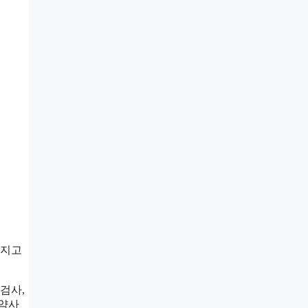
가지고
검사,
마약사