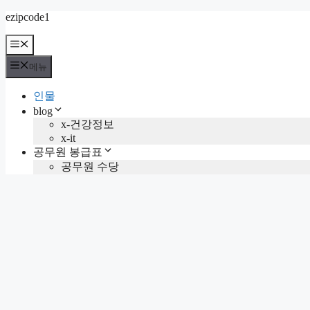
컨
ezipcode1
텐
메
츠
뉴
로
메뉴
건
너
인물
뛰
blog
기
x-건강정보
x-it
공무원 봉급표
공무원 수당