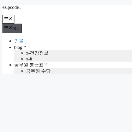
컨
ezipcode1
텐
메
츠
뉴
로
메뉴
건
너
인물
뛰
blog
기
x-건강정보
x-it
공무원 봉급표
공무원 수당