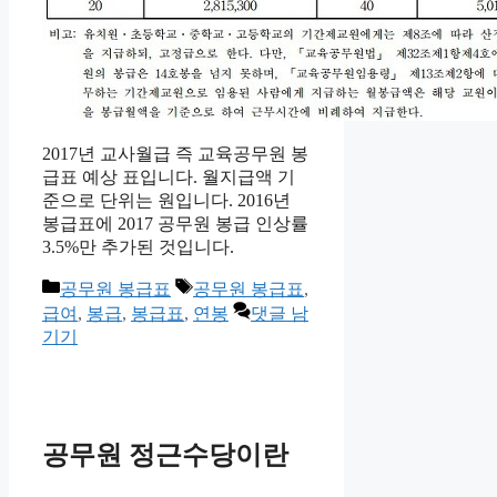
2017년 교사월급 즉 교육공무원 봉
급표 예상 표입니다. 월지급액 기
준으로 단위는 원입니다. 2016년
봉급표에 2017 공무원 봉급 인상률
3.5%만 추가된 것입니다.
카
태
공무원 봉급표
공무원 봉급표
,
테
그
급여
,
봉급
,
봉급표
,
연봉
댓글 남
고
기기
리
공무원 정근수당이란