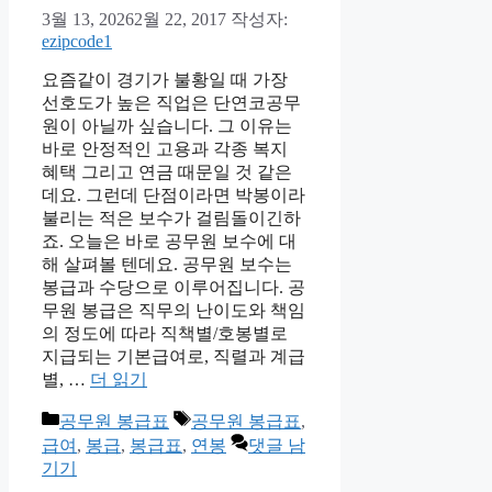
3월 13, 2026
2월 22, 2017
작성자:
ezipcode1
요즘같이 경기가 불황일 때 가장
선호도가 높은 직업은 단연코공무
원이 아닐까 싶습니다. 그 이유는
바로 안정적인 고용과 각종 복지
혜택 그리고 연금 때문일 것 같은
데요. 그런데 단점이라면 박봉이라
불리는 적은 보수가 걸림돌이긴하
죠. 오늘은 바로 공무원 보수에 대
해 살펴볼 텐데요. 공무원 보수는
봉급과 수당으로 이루어집니다. 공
무원 봉급은 직무의 난이도와 책임
의 정도에 따라 직책별/호봉별로
지급되는 기본급여로, 직렬과 계급
별, …
더 읽기
카
태
공무원 봉급표
공무원 봉급표
,
테
그
급여
,
봉급
,
봉급표
,
연봉
댓글 남
고
기기
리