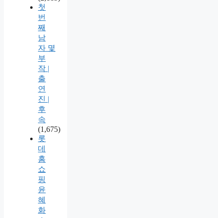
첫
번
째
남
자 몇
부
작 |
출
연
진 |
후
속
(1,675)
롯
데
홈
쇼
핑
윤
혜
화