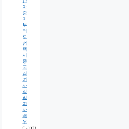
즙
아
줌
마
부
터
모
범
택
시
중
국
집
여
사
장
임
여
사
배
우
(1,551)