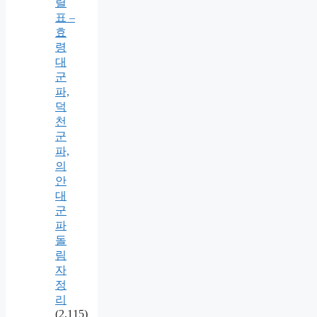
렬
표 –
효
령
대
군
파,
덕
천
군
파,
의
안
대
군
파
돌
림
자
정
리
(2,115)