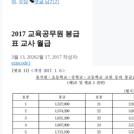
테
그
여
,
수당
댓글 남기기
고
리
2017 교육공무원 봉급
표 교사 월급
3월 13, 2026
2월 17, 2017
작성자:
ezipcode1