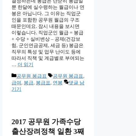
결정하는데 봉급은 단순히 봉급일
뿐 한달에 실수령하는 월급이나 연
봉은 아닙니다. 그 이유는 직업군
인을 포함한 공무원 월급의 구조
때문인데요. 잠시 내용을 보시면
이렇습니다. 직업군인 월급 = 봉급
+ 수당 + 실비변상 – 공제(건강보
험, 군인연금공제, 세금 등) 봉급은
직무의 특성 및 업무 난이도 등에
따라서 직책 및 계급별로 부여되는
…
더 읽기
카
태
공무원 봉급표
공무원 봉급표
,
테
그
급여
,
봉급
,
봉급표
,
연봉
댓글 남
고
기기
리
2017 공무원 가족수당
출산장려정책 일환 3째