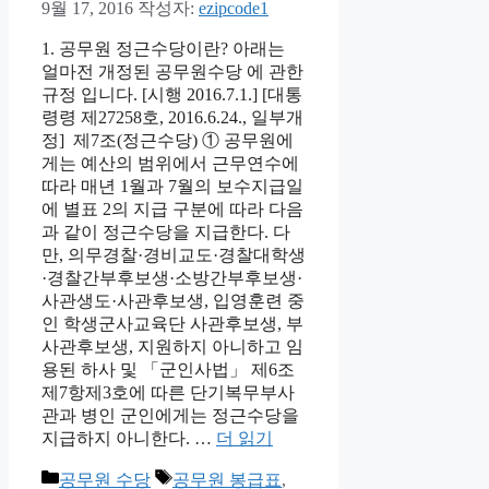
9월 17, 2016
작성자:
ezipcode1
1. 공무원 정근수당이란? 아래는
얼마전 개정된 공무원수당 에 관한
규정 입니다. [시행 2016.7.1.] [대통
령령 제27258호, 2016.6.24., 일부개
정] 제7조(정근수당) ① 공무원에
게는 예산의 범위에서 근무연수에
따라 매년 1월과 7월의 보수지급일
에 별표 2의 지급 구분에 따라 다음
과 같이 정근수당을 지급한다. 다
만, 의무경찰·경비교도·경찰대학생
·경찰간부후보생·소방간부후보생·
사관생도·사관후보생, 입영훈련 중
인 학생군사교육단 사관후보생, 부
사관후보생, 지원하지 아니하고 임
용된 하사 및 「군인사법」 제6조
제7항제3호에 따른 단기복무부사
관과 병인 군인에게는 정근수당을
지급하지 아니한다. …
더 읽기
카
태
공무원 수당
공무원 봉급표
,