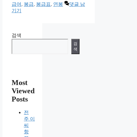
테
그
급여
,
봉급
,
봉급표
,
연봉
댓글 남
고
기기
리
검색
검
색
Most
Viewed
Posts
전
주 이
씨
항