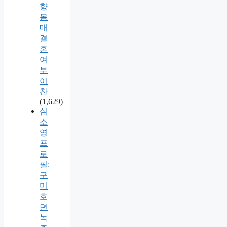
향
몸
매
결
혼
여
부
이
찬
(1,629)
심
소
영
프
로
필:
구
미
호
뎐
녹