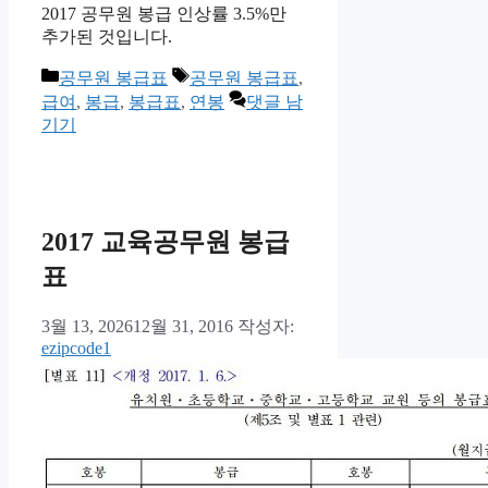
2017 공무원 봉급 인상률 3.5%만
추가된 것입니다.
카
태
공무원 봉급표
공무원 봉급표
,
테
그
급여
,
봉급
,
봉급표
,
연봉
댓글 남
고
기기
리
2017 교육공무원 봉급
표
3월 13, 2026
12월 31, 2016
작성자:
ezipcode1