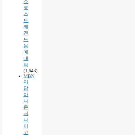
쇼
호
스
트
레
전
드
몸
매
대
박
(1,643)
MBN
이
담
아
나
운
서
나
이
고