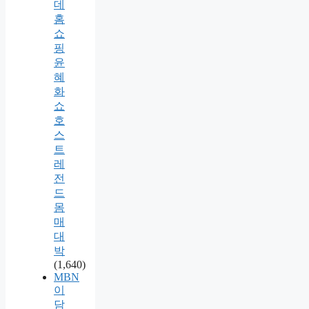
데
홈
쇼
핑
윤
혜
화
쇼
호
스
트
레
전
드
몸
매
대
박
(1,640)
MBN
이
담