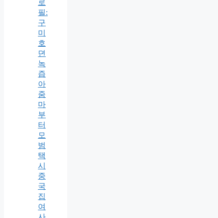
로
필:
구
미
호
뎐
녹
즙
아
줌
마
부
터
모
범
택
시
중
국
집
여
사