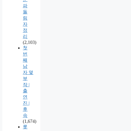
파
돌
림
자
정
리
(2,103)
첫
번
째
남
자 몇
부
작 |
출
연
진 |
후
속
(1,674)
롯