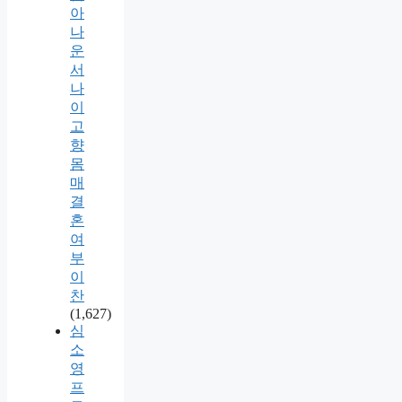
아
나
운
서
나
이
고
향
몸
매
결
혼
여
부
이
찬
(1,627)
심
소
영
프