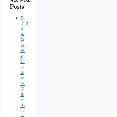
Posts
전
주 이
씨
항
렬
표 –
효
령
대
군
파,
덕
천
군
파,
의
안
대
군