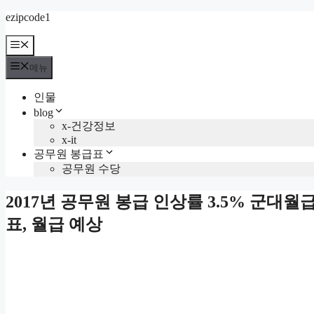
컨
ezipcode1
텐
메
츠
뉴
로
메뉴
건
너
인물
뛰
blog
기
x-건강정보
x-it
공무원 봉급표
공무원 수당
2017년 공무원 봉급 인상률 3.5% 군대월
표, 월급 예상